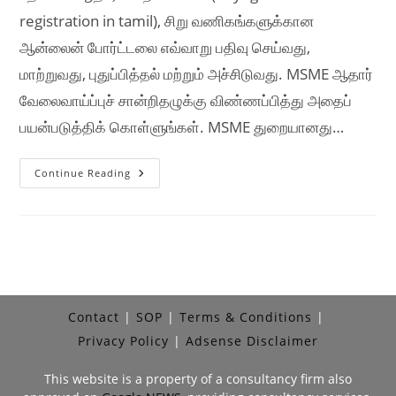
registration in tamil), சிறு வணிகங்களுக்கான
ஆன்லைன் போர்ட்டலை எவ்வாறு பதிவு செய்வது,
மாற்றுவது, புதுப்பித்தல் மற்றும் அச்சிடுவது. MSME ஆதார்
வேலைவாய்ப்புச் சான்றிதழுக்கு விண்ணப்பித்து அதைப்
பயன்படுத்திக் கொள்ளுங்கள். MSME துறையானது…
Udyog
Continue Reading
Aadhaar
Registration
In
Tamil,
உத்யோக்
ஆதார்
பதிவு,
செயல்முறை,
ஆவணங்கள்,
நன்மைகள்
Contact
SOP
Terms & Conditions
Privacy Policy
Adsense Disclaimer
This website is a property of a consultancy firm also