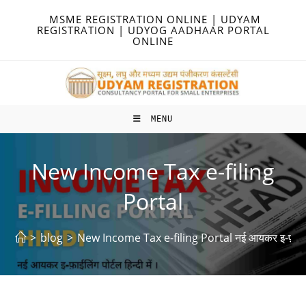
Skip
MSME REGISTRATION ONLINE | UDYAM
to
REGISTRATION | UDYOG AADHAAR PORTAL
ONLINE
content
MENU
New Income Tax e-filing
Portal
>
blog
>
New Income Tax e-filing Portal नई आयकर इ-फ़ाईलिंग प