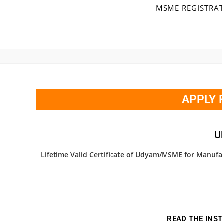
MSME REGISTRA
APPLY 
U
Lifetime Valid Certificate of Udyam/MSME for Manufa
READ THE INS