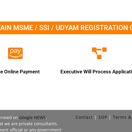
IN MSME / SSI / UDYAM REGISTRATION 
e Online Payment
Executive Will Process Applicat
Contact
SOP
Terms &
pproved on
Google NEWS
,
at we are private consultants.
ent official or any government