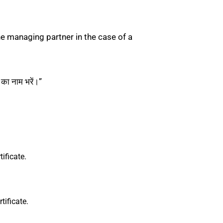
he managing partner in the case of a
ा नाम भरें।”
ificate.
tificate.